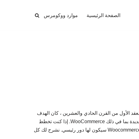
الصفحة الرئيسية
موارد ووكومرس
لي لبناء متجر على الإنترنت بسرعة. عندما تم تأسيس WordPress في أوائل العقد الأول من القرن الحادي والعشرين ، كان الهدف
الأساسي من WordPress هو التدوين السريع. لكنها تغيرت كثيرًا منذ ذلك الحين لأنها تتيح لك إنشاء أي موقع بفضل امتداداته العديدة بما في ذلك WooCommerce. إذا كنت تخطط
لإنشاء متجر باستخدام WooCommerce ، فاعلم أن نجاحه لا يتوقف على محتوى متجرك ولكن استضافة المواقع ووكومرس Woocommerce سيكون لها دور رئيسي. نشرح لك كل