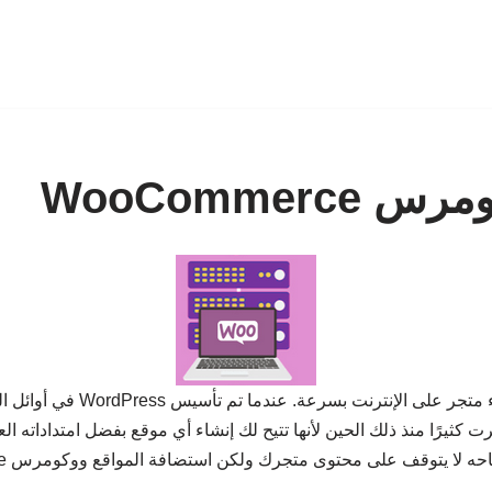
WooComme
، وهو ملحق WordPress المثا